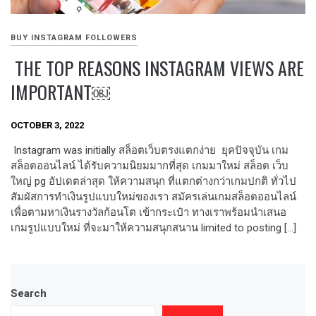
BUY INSTAGRAM FOLLOWERS
THE TOP REASONS INSTAGRAM VIEWS ARE
IMPORTANT￼
OCTOBER 3, 2022
Instagram was initially สล็อตเว็บตรงแตกง่าย ยุคปัจจุบัน เกม
สล็อตออนไลน์ ได้รับความนิยมมากที่สุด เกมมาใหม่ สล็อต เว็บ
ใหญ่ pg อัปเดตล่าสุด ให้ความสนุก ที่แตกต่างกว่าเกมปกติ ทั่วไป
สัมผัสการทำเงินรูปแบบใหม่ของเรา สมัครเล่นเกมสล็อตออนไลน์
เพื่อตามหาเงินรางวัลก้อนโต เข้ากระเป๋า ทางเราพร้อมนำเสนอ
เกมรูปแบบใหม่ ที่จะมาให้ความสนุกสนาน limited to posting […]
Search