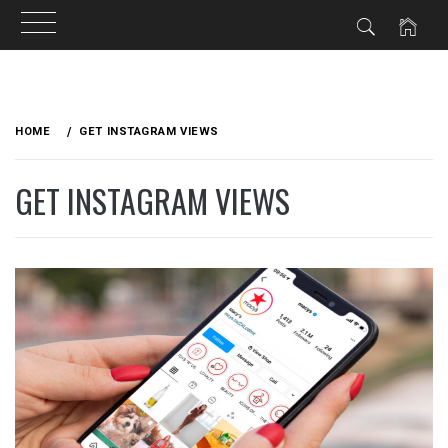
Skip
to
HOME
GET INSTAGRAM VIEWS
content
GET INSTAGRAM VIEWS